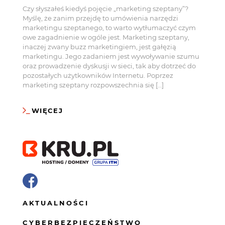
Czy słyszałeś kiedyś pojęcie „marketing szeptany”?
Myślę, że zanim przejdę to umówienia narzędzi
marketingu szeptanego, to warto wytłumaczyć czym
owe zagadnienie w ogóle jest. Marketing szeptany,
inaczej zwany buzz marketingiem, jest gałęzią
marketingu. Jego zadaniem jest wywoływanie szumu
oraz prowadzenie dyskusji w sieci, tak aby dotrzeć do
pozostałych użytkowników Internetu. Poprzez
marketing szeptany rozpowszechnia się […]
WIĘCEJ
AKTUALNOŚCI
CYBERBEZPIECZEŃSTWO