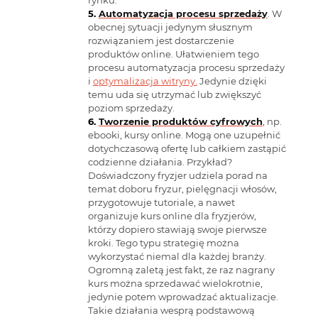
Automatyzacja procesu sprzedaży
. W
obecnej sytuacji jedynym słusznym
rozwiązaniem jest dostarczenie
produktów online. Ułatwieniem tego
procesu automatyzacja procesu sprzedaży
i
optymalizacja witryny.
Jedynie dzięki
temu uda się utrzymać lub zwiększyć
poziom sprzedaży.
Tworzenie produktów cyfrowych
, np.
ebooki, kursy online. Mogą one uzupełnić
dotychczasową ofertę lub całkiem zastąpić
codzienne działania. Przykład?
Doświadczony fryzjer udziela porad na
temat doboru fryzur, pielęgnacji włosów,
przygotowuje tutoriale, a nawet
organizuje kurs online dla fryzjerów,
którzy dopiero stawiają swoje pierwsze
kroki. Tego typu strategię można
wykorzystać niemal dla każdej branży.
Ogromną zaletą jest fakt, że raz nagrany
kurs można sprzedawać wielokrotnie,
jedynie potem wprowadzać aktualizacje.
Takie działania wesprą podstawową