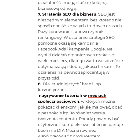
działalność i mogą stać się kolejną,
biznesową odnogą.
Strategia SEO
dla biznesu
. SEO jest
niezbędnym elementem, bez którego nie
sposób obejść się w tych trudnych czasach.
Pozycjonowanie stanowi czynnik
rankingowy. W ustalaniu strategii SEO
pomocne okażą się kampania
Facebook Ads i kampania Google. Na
wyniki działań organicznych czeka się
wiele miesięcy, dlatego warto wesprzeć się
optymalizacją i dobrej jakości linkami. Te
działania na pewno zaprocentują w
przyszłości.
Dla “trudniejszych” branż, np.
kosmetycznej –
nagrywanie tutoriali w
mediach
społecznościowych
, w których można
pokazać klientkom, jak się malować, dbać
o paznokcie itp. To również wersja
tworzenia contentu. Porady powinny być
użyteczne i kompleksowe, obecnie panuje
boom na DIY. Można również
współpracować z producentem