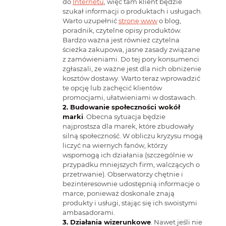
do
Internetu
, więc tam klient będzie
szukał informacji o produktach i usługach.
Warto uzupełnić
stronę www
o blog,
poradnik, czytelne opisy produktów.
Bardzo ważna jest również czytelna
ścieżka zakupowa, jasne zasady związane
z zamówieniami. Do tej pory konsumenci
zgłaszali, że ważne jest dla nich obniżenie
kosztów dostawy. Warto teraz wprowadzić
te opcję lub zachęcić klientów
promocjami, ułatwieniami w dostawach.
Budowanie społeczności wokół
marki
. Obecna sytuacja będzie
najprostsza dla marek, które zbudowały
silną społeczność. W obliczu kryzysu mogą
liczyć na wiernych fanów, którzy
wspomogą ich działania (szczególnie w
przypadku mniejszych firm, walczących o
przetrwanie). Obserwatorzy chętnie i
bezinteresownie udostępnią informacje o
marce, ponieważ doskonale znają
produkty i usługi, stając się ich swoistymi
ambasadorami.
Działania wizerunkowe
. Nawet jeśli nie