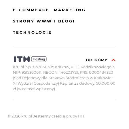
E-COMMERCE
MARKETING
STRONY WWW I BLOGI
TECHNOLOGIE
DO GÓRY
Kru.pl Sp. z o.o. 31-305 Kraków, ul. E. Radzikowskiego 3
NIP: 9512360611, REGON: 146203721, KRS: 0000434320
(Sąd Rejonowy dla Krakowa Śródmieścia w Krakowie –
XI Wydział Gospodarczy) Kapitał zakładowy: 50 000,00
zł (w całości wpłacony).
© 2026 kru.pl
Jesteśmy częścią grupy ITH.