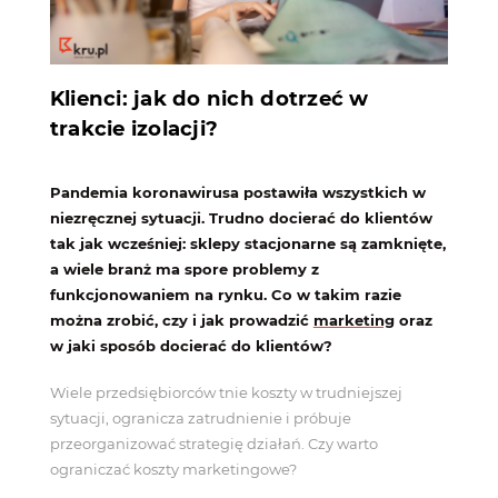
Klienci: jak do nich dotrzeć w
trakcie izolacji?
Pandemia
koronawirusa
postawiła wszystkich w
niezręcznej sytuacji. Trudno docierać do klientów
tak jak wcześniej:
sklepy
stacjonarne są zamknięte,
a wiele branż ma spore problemy z
funkcjonowaniem na rynku. Co w takim razie
można zrobić, czy i jak prowadzić
marketing
oraz
w jaki sposób docierać do klientów?
Wiele przedsiębiorców tnie koszty w trudniejszej
sytuacji, ogranicza zatrudnienie i próbuje
przeorganizować strategię działań. Czy warto
ograniczać koszty marketingowe?