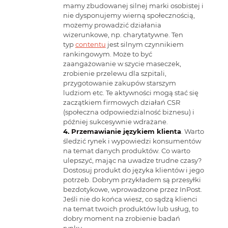
mamy zbudowanej silnej marki osobistej i
nie dysponujemy wierną społecznością,
możemy prowadzić działania
wizerunkowe, np. charytatywne. Ten
typ
contentu
jest silnym czynnikiem
rankingowym. Może to być
zaangażowanie w szycie maseczek,
zrobienie przelewu dla szpitali,
przygotowanie zakupów starszym
ludziom etc. Te aktywności mogą stać się
zaczątkiem firmowych działań CSR
(społeczna odpowiedzialność biznesu) i
później sukcesywnie wdrażane.
Przemawianie językiem klienta
. Warto
śledzić rynek i wypowiedzi konsumentów
na temat danych produktów. Co warto
ulepszyć, mając na uwadze trudne czasy?
Dostosuj produkt do języka klientów i jego
potrzeb. Dobrym przykładem są przesyłki
bezdotykowe, wprowadzone przez InPost.
Jeśli nie do końca wiesz, co sądzą klienci
na temat twoich produktów lub usług, to
dobry moment na zrobienie badań
rynku.