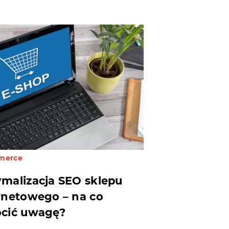
merce
malizacja SEO sklepu
rnetowego – na co
cić uwagę?