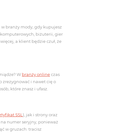
 w branży mody, gdy kupujesz
komputerowych, biżuterii, gier
ęcej, a klient będzie czuł, że
ieniądze? W
branży online
czas
go zrezygnować i nawet cię o
sób, które znasz i ufasz.
rtyfikat SSL
), jak i strony oraz
 na numer seryjny, ponieważ
ć w gruzach: tracisz