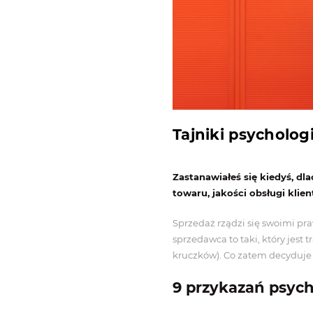
Tajniki psycholog
Zastanawiałeś się kiedyś, dl
towaru, jakości obsługi klien
Sprzedaż rządzi się swoimi pr
sprzedawca to taki, który jest 
kruczków). Co zatem decyduje 
9 przykazań psych