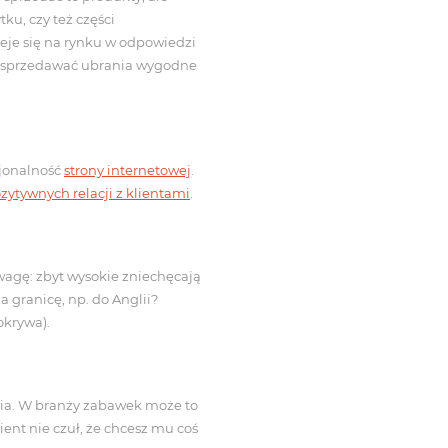
ku, czy też części
ieje się na rynku w odpowiedzi
ły sprzedawać ubrania wygodne
cjonalność
strony internetowej
.
zytywnych relacji z klientami
.
uwagę: zbyt wysokie zniechęcają
 granicę, np. do Anglii?
okrywa).
enia. W branży zabawek może to
lient nie czuł, że chcesz mu coś