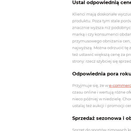
Ustal odpowiednią cen
Klienci mają doskonałe wyczuc
produktu. Poza tym stale porów
znacznie wyższa niż podobnych 
marką i czy konsumenci obdarzaj
przymusowego obniżania cen, 
najwyższą. Można odrzucić tę 
też ustawić większą cenę za pr
strony: rzecz szybciej się spr
Odpowiednia pora roku 
Przyjmuje się, że w
e-commer
czasu online i wertują różne o
nieco później w niedzielę. Chod
ustalaj też aukcji i promocji 
Sprzedaż sezonowa i 
Sprzęt do sportów zimowych ku