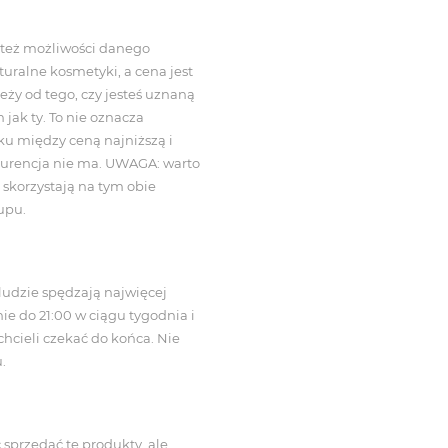
y też możliwości danego
turalne kosmetyki, a cena jest
eży od tego, czy jesteś uznaną
 jak ty. To nie oznacza
u między ceną najniższą i
nkurencja nie ma. UWAGA: warto
e skorzystają na tym obie
kupu.
 ludzie spędzają najwięcej
nie do 21:00 w ciągu tygodnia i
 chcieli czekać do końca. Nie
u.
sprzedać te produkty, ale