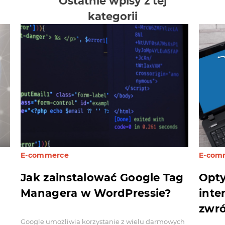
Ostatnie wpisy z tej
kategorii
E-commerce
E-com
Jak zainstalować Google Tag
Opty
Managera w WordPressie?
inte
zwró
Google umożliwia korzystanie z wielu darmowych