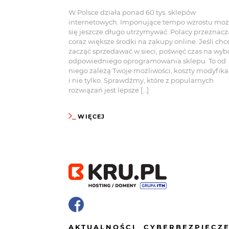
W Polsce działa ponad 60 tys. sklepów
internetowych. Imponujące tempo wzrostu mo
się jeszcze długo utrzymywać. Polacy przeznacz
coraz większe środki na zakupy online. Jeśli chc
zacząć sprzedawać w sieci, poświęć czas na wyb
odpowiedniego oprogramowania sklepu. To od
niego zależą Twoje możliwości, koszty modyfika
i nie tylko. Sprawdźmy, które z popularnych
rozwiązań jest lepsze […]
WIĘCEJ
AKTUALNOŚCI
CYBERBEZPIECZ