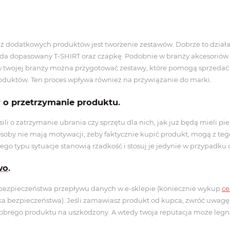
dodatkowych produktów jest tworzenie zestawów. Dobrze to działa
da dopasowany T-SHIRT oraz czapkę. Podobnie w branży akcesoriów 
 w twojej branży można przygotować zestawy, które pomogą sprzedać wi
oduktów. Ten proces wpływa również na przywiązanie do marki.
y o przetrzymanie produktu
.
sili o zatrzymanie ubrania czy sprzętu dla nich, jak już będą mieli p
 osoby nie mają motywacji, żeby faktycznie kupić produkt, mogą z te
go typu sytuacje stanowią rzadkość i stosuj je jedynie w przypadku o
wo
.
bezpieczeństwa przepływu danych w e-sklepie (koniecznie wykup
ce
ka bezpieczeństwa). Jeśli zamawiasz produkt od kupca, zwróć uwagę
brego produktu na uszkodzony. A wtedy twoja reputacja może legną