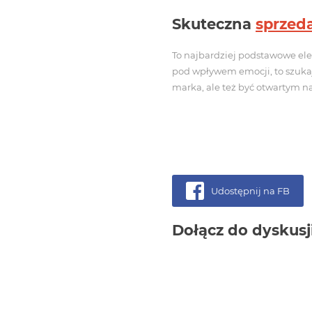
Skuteczna
sprzed
To najbardziej podstawowe el
pod wpływem emocji, to szukają
marka, ale też być otwartym na
Udostępnij na FB
Dołącz do dyskusj