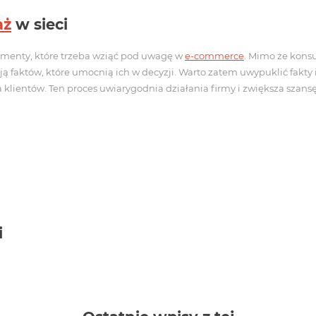
aż
w sieci
ementy, które trzeba wziąć pod uwagę w
e-commerce
. Mimo że kons
 faktów, które umocnią ich w decyzji. Warto zatem uwypuklić fakty i 
 klientów. Ten proces uwiarygodnia działania firmy i zwiększa szans
i