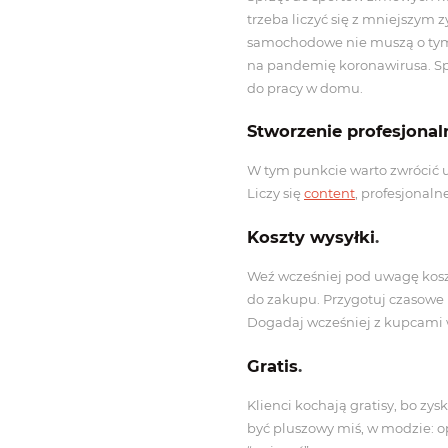
trzeba liczyć się z mniejszym 
samochodowe nie muszą o tym m
na pandemię koronawirusa. Sp
do pracy w domu.
Stworzenie profesjona
W tym punkcie warto zwrócić
Liczy się
content
, profesjonaln
Koszty wysyłki
.
Weź wcześniej pod uwagę koszty
do zakupu. Przygotuj czasowe 
Dogadaj wcześniej z kupcami w
Gratis
.
Klienci kochają gratisy, bo zy
być pluszowy miś, w modzie: 