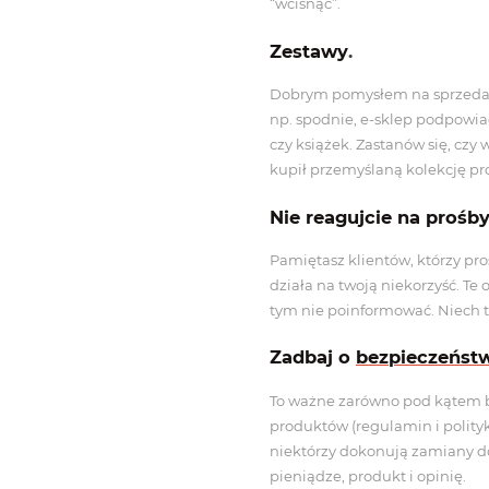
“wcisnąć”.
Zestawy
.
Dobrym pomysłem na sprzedaż 
np. spodnie, e-sklep podpowia
czy książek. Zastanów się, czy
kupił przemyślaną kolekcję pr
Nie reagujcie na prośb
Pamiętasz klientów, którzy pro
działa na twoją niekorzyść. Te
tym nie poinformować. Niech te
Zadbaj o
bezpieczeńst
To ważne zarówno pod kątem 
produktów (regulamin i polity
niektórzy dokonują zamiany do
pieniądze, produkt i opinię.