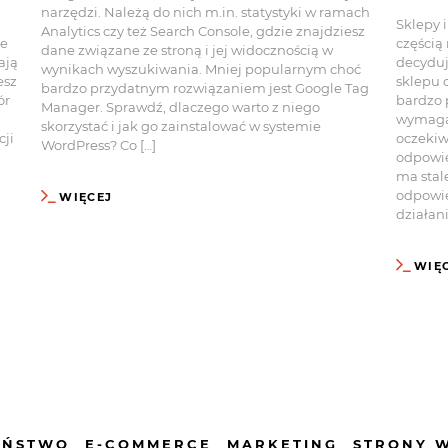
narzędzi. Należą do nich m.in. statystyki w ramach
Sklepy 
Analytics czy też Search Console, gdzie znajdziesz
że
częścią
dane związane ze stroną i jej widocznością w
ają
decyduj
wynikach wyszukiwania. Mniej popularnym choć
esz
sklepu 
bardzo przydatnym rozwiązaniem jest Google Tag
ór
bardzo 
Manager. Sprawdź, dlaczego warto z niego
wymagan
skorzystać i jak go zainstalować w systemie
cji
oczekiw
WordPress? Co […]
odpowie
ma stal
odpowie
WIĘCEJ
działani
WIĘ
EŃSTWO
E-COMMERCE
MARKETING
STRONY 