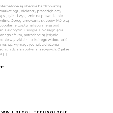
internetowe są obecnie bardzo ważną
 marketingu, niektórzy przedsiębiorcy
ą się tylko i wyłącznie na prowadzenie
online. Oprogramowania sklepów, które są
popularne, zoptymalizowane są pod
ia algorytmu Google. Do osiągnięcia
anego efektu, potrzebne są jedynie
dnie wtyczki. Sklep, którego widoczność
e rosnąć, wymaga jednak wdrożenia
dnich działań optymalizacyjnych. O jakie
a […]
CEJ
WWW I BLOGI
TECHNOLOGIE