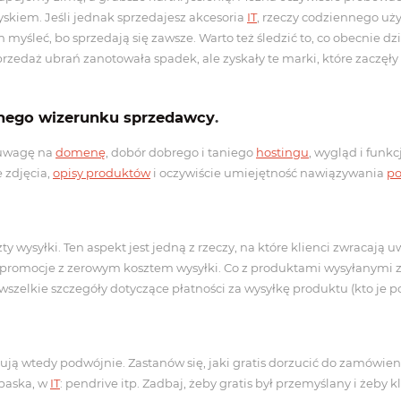
zyskiem. Jeśli jednak sprzedajesz akcesoria
IT
, rzeczy codziennego użyt
yśleć, bo sprzedają się zawsze. Warto też śledzić to, co obecnie dz
rzedaż ubrań zanotowała spadek, ale zyskały te marki, które zaczę
lnego wizerunku sprzedawcy
.
 uwagę na
domenę
, dobór dobrego i taniego
hostingu
, wygląd i funk
e zdjęcia,
opisy produktów
i oczywiście umiejętność nawiązywania
po
 wysyłki. Ten aspekt jest jedną z rzeczy, na które klienci zwracają 
promocje z zerowym kosztem wysyłki. Co z produktami wysyłanymi za
szelkie szczegóły dotyczące płatności za wysyłkę produktu (kto je p
skują wtedy podwójnie. Zastanów się, jaki gratis dorzucić do zamówi
opaska, w
IT
: pendrive itp. Zadbaj, żeby gratis był przemyślany i żeby k