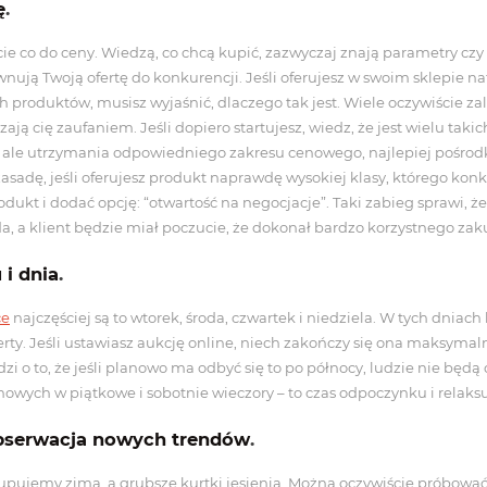
ę
.
ie co do ceny. Wiedzą, co chcą kupić, zazwyczaj znają parametry cz
nują Twoją ofertę do konkurencji. Jeśli oferujesz w swoim sklepie na
produktów, musisz wyjaśnić, dlaczego tak jest. Wiele oczywiście zal
ą cię zaufaniem. Jeśli dopiero startujesz, wiedz, że jest wielu takich
ale utrzymania odpowiedniego zakresu cenowego, najlepiej pośrodk
zasadę, jeśli oferujesz produkt naprawdę wysokiej klasy, którego ko
odukt i dodać opcję: “otwartość na negocjacje”. Taki zabieg sprawi, ż
zeda, a klient będzie miał poczucie, że dokonał bardzo korzystnego za
i dnia
.
ce
najczęściej są to wtorek, środa, czwartek i niedziela. W tych dniach
ferty. Jeśli ustawiasz aukcję online, niech zakończy się ona maksymal
zi o to, że jeśli planowo ma odbyć się to po północy, ludzie nie będą
cenowych w piątkowe i sobotnie wieczory – to czas odpoczynku i relaks
obserwacja nowych trendów
.
pujemy zimą, a grubsze kurtki jesienią. Można oczywiście próbować 