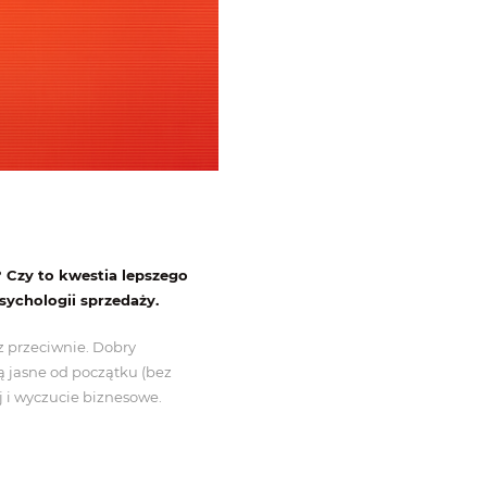
? Czy to kwestia lepszego
psychologii sprzedaży.
z przeciwnie. Dobry
są jasne od początku (bez
j i wyczucie biznesowe.