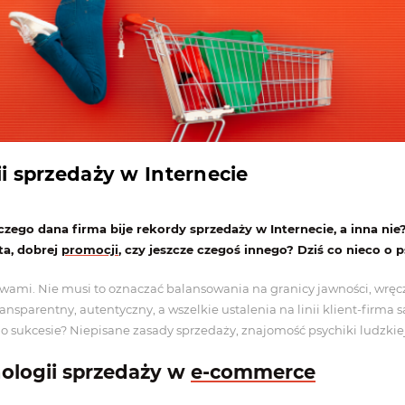
ii sprzedaży w Internecie
aczego dana firma bije rekordy sprzedaży w Internecie, a inna nie
ta, dobrej
promocji
, czy jeszcze czegoś innego? Dziś co nieco o 
awami. Nie musi to oznaczać balansowania na granicy jawności, wręc
transparentny, autentyczny, a wszelkie ustalenia na linii klient-firma 
o sukcesie? Niepisane zasady sprzedaży, znajomość psychiki ludzkie
ologii sprzedaży w
e-commerce