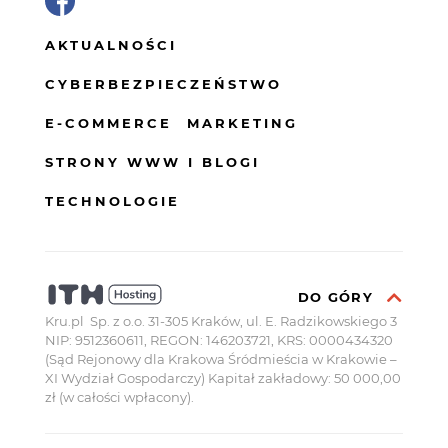
AKTUALNOŚCI
CYBERBEZPIECZEŃSTWO
E-COMMERCE
MARKETING
STRONY WWW I BLOGI
TECHNOLOGIE
DO GÓRY
Kru.pl Sp. z o.o. 31-305 Kraków, ul. E. Radzikowskiego 3
NIP: 9512360611, REGON: 146203721, KRS: 0000434320
(Sąd Rejonowy dla Krakowa Śródmieścia w Krakowie –
XI Wydział Gospodarczy) Kapitał zakładowy: 50 000,00
zł (w całości wpłacony).