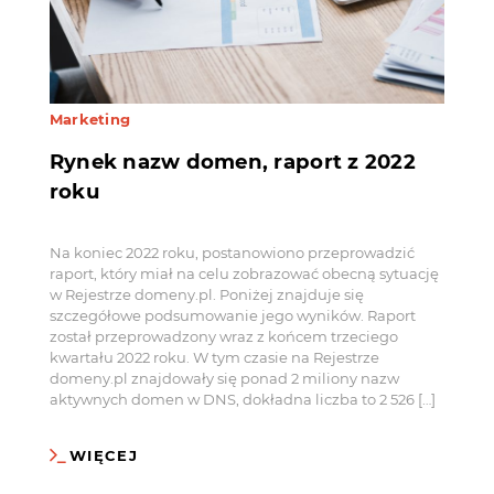
Marketing
Rynek nazw domen, raport z 2022
roku
Na koniec 2022 roku, postanowiono przeprowadzić
raport, który miał na celu zobrazować obecną sytuację
w Rejestrze domeny.pl. Poniżej znajduje się
szczegółowe podsumowanie jego wyników. Raport
został przeprowadzony wraz z końcem trzeciego
kwartału 2022 roku. W tym czasie na Rejestrze
domeny.pl znajdowały się ponad 2 miliony nazw
aktywnych domen w DNS, dokładna liczba to 2 526 […]
WIĘCEJ