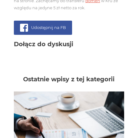
na stronie. Zachęcamy do transferu
domen
w Kru ze
względu na jedyne 5 zł netto za rok.
KONTAKT
Udostępnij na FB
Dołącz do dyskusji
Ostatnie wpisy z tej kategorii