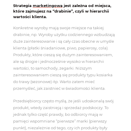
Strategia
marketingowa
jest zależna od miejsca,
które zajmujesz na “drabinie”, czyli w hierarchii
wartości klienta
.
Konkretne wyroby mają swoje miejsce na takiej
drabinie, np. Wyroby użytku codziennego wzbudzają
duże zainteresowanie i są cały czas obecne w umyśle
klienta (płatki śniadaniowe, piwo, papierosy, cola).
Produkty, które cieszą się dużym zainteresowaniem,
ale są drogie i jednocześnie wysoko w hierarchii
wartości, to samochody, zegarki. Niższym
zainteresowaniem cieszą się produkty typu kosiarka
do trawy (sezonowe) itp. Warto zatem mieć
przemyśleć, jak zaistnieć w świadomości klienta.
Przedsiębiorcy często myślą, że jeśli udoskonalą swój
produkt, wtedy zaistnieją i sprzedaż podskoczy. To
jednak tylko część prawdy, bo odbiorcy mają w
pamięci wspomniane “pierwsze” marki (pierwszy
punkt), niezależnie od tego, czy ich produkty były