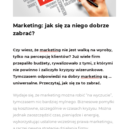
Marketing: jak się za niego dobrze
zabrać?
Czy wiesz, że
marketing
nie jest walką na wyroby,
tylko na percepcję klientów? Już wiele firm
przepaliło budżety, rywalizowało z tymi, z którymi
nie
powinno
i zaliczyło kryzysy wizerunkowe.
Tymczasem odpowiedzi na dobry
marketing
są …
uniwersalne. Przeczytaj, jak się za to zabrać.
Wydaje się, że marketing można robić “na wyczucie”,
tymczasem nic bardziej mylnego. Biznesowe pomyłki
są kosztowne, szczególnie w czasach kryzysu. Można
jednak zaoszczędzić czas, pieniądze i energię,
wykorzystując ustalone wcześniej prawa marketingu,
a raczej pewną strategię działania firmy.