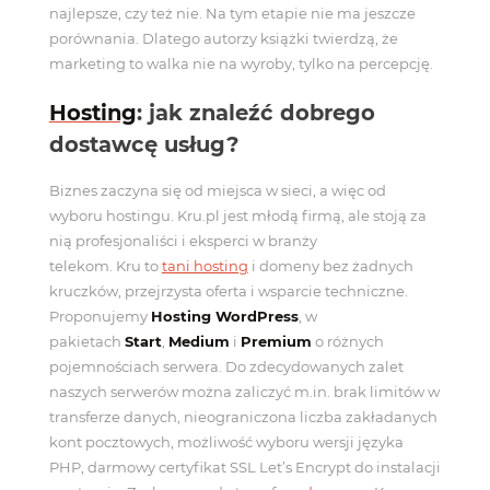
najlepsze, czy też nie. Na tym etapie nie ma jeszcze
porównania. Dlatego autorzy książki twierdzą, że
marketing to walka nie na wyroby, tylko na percepcję.
Hosting
: jak znaleźć dobrego
dostawcę usług?
Biznes zaczyna się od miejsca w sieci, a więc od
wyboru hostingu. Kru.pl jest młodą firmą, ale stoją za
nią profesjonaliści i eksperci w branży
telekom. Kru to
tani hosting
i domeny bez żadnych
kruczków, przejrzysta oferta i wsparcie techniczne.
Proponujemy
Hosting WordPress
, w
pakietach
Start
,
Medium
i
Premium
o różnych
pojemnościach serwera. Do zdecydowanych zalet
naszych serwerów można zaliczyć m.in. brak limitów w
transferze danych, nieograniczona liczba zakładanych
kont pocztowych, możliwość wyboru wersji języka
PHP, darmowy certyfikat SSL Let’s Encrypt do instalacji