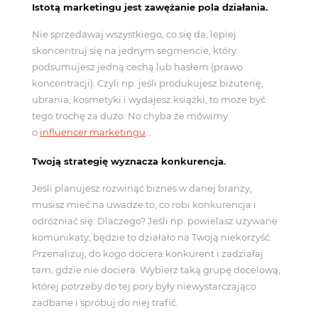
Istotą marketingu jest zawężanie pola działania.
Nie sprzedawaj wszystkiego, co się da, lepiej
skoncentruj się na jednym segmencie, który
podsumujesz jedną cechą lub hasłem (prawo
koncentracji). Czyli np. jeśli produkujesz biżuterię,
ubrania, kosmetyki i wydajesz książki, to może być
tego trochę za dużo. No chyba że mówimy
o
influencer marketingu
…
Twoją strategię wyznacza konkurencja
.
Jeśli planujesz rozwinąć biznes w danej branży,
musisz mieć na uwadze to, co robi konkurencja i
odróżniać się. Dlaczego? Jeśli np. powielasz używane
komunikaty, będzie to działało na Twoją niekorzyść.
Przenalizuj, do kogo dociera konkurent i zadziałaj
tam, gdzie nie dociera. Wybierz taką grupę docelową,
której potrzeby do tej pory były niewystarczająco
zadbane i spróbuj do niej trafić.