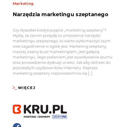
Marketing
Narzędzia marketingu szeptanego
Czy słyszałeś kiedyś pojęcie „marketing szeptany”?
Myślę, że zanim przejdę to umówienia narzędzi
marketingu szeptanego, to warto wytłumaczyć czym
owe zagadnienie w ogóle jest. Marketing szeptany,
inaczej zwany buzz marketingiem, jest gałęzią
marketingu. Jego zadaniem jest wywoływanie szumu
oraz prowadzenie dyskusji w sieci, tak aby dotrzeć do
pozostałych użytkowników Internetu. Poprzez
marketing szeptany rozpowszechnia się […]
WIĘCEJ