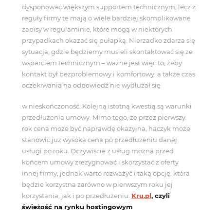
dysponować większym supportem technicznym, lecz z
reguły firmy te mają o wiele bardziej skomplikowane
zapisy w regulaminie, które mogą w niektórych
przypadkach okazać się pułapką. Nierzadko zdarza się
sytuacja, gdzie będziemy musieli skontaktować się ze
wsparciem technicznym – ważne jest więc to, żeby
kontakt był bezproblemowy i komfortowy, a także czas
oczekiwania na odpowiedź nie wydłużał się
w nieskończoność. Kolejną istotną kwestią są warunki
przedłużenia umowy. Mimo tego, że przez pierwszy
rok cena może być naprawdę okazyjna, haczyk może
stanowić już wysoka cena po przedłużeniu danej
usługi po roku. Oczywiście z usług można przed
końcem umowy zrezygnować i skorzystać z oferty
innej firmy, jednak warto rozważyć i taką opcję, która
będzie korzystna zarówno w pierwszym roku jej
korzystania, jak i po przedłużeniu.
Kru.pl
, czyli
świeżość na rynku hostingowym