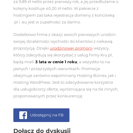
za 9,89 zł netto przez pierwszy rok, a jej przedłużenie o
kolejny kosztuje 40,20 zł netto. W pakiecie z
hostingiem zaś taka rejestracja domeny z końcówką
.pl i .eu jest w zupełności za darmo.
Dodatkowo firma z okazji swoich pierwszych urodzin
swojej działalności wychodzi do klientów z ciekawą
propozycją. Dzięki
urodzinowej promocji
wszyscy,
którzy zdecydują się skorzystać z usług firmy Kru.pl,
będą mieli
3 lata w cenie 1 roku
, a wszystko to na
jasnych i przejrzystych warunkach. Promocja
obejmuje zarówno wspomniany Hosting Biznes, jak i
Hosting WordPress. Jest to zdecydowanie korzystna
dla usługobiorcy oferta, wyróżniająca się na tle innych,
proponowanych przez konkurencję.
Udostępnij na FB
Dołącz do dyskusji