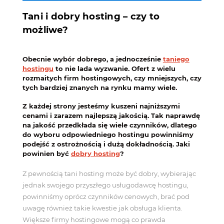
Tani i dobry hosting – czy to
możliwe?
Obecnie wybór dobrego, a jednocześnie
taniego
hostingu
to nie lada wyzwanie. Ofert z wielu
rozmaitych firm hostingowych, czy mniejszych, czy
tych bardziej znanych na rynku mamy wiele.
Z każdej strony jesteśmy kuszeni najniższymi
cenami i zarazem najlepszą jakością. Tak naprawdę
na jakość przedkłada się wiele czynników, dlatego
do wyboru odpowiedniego hostingu powinniśmy
podejść z ostrożnością i dużą dokładnością. Jaki
powinien być
dobry hosting
?
Z pewnością tani hosting może być dobry, wybierając
jednak swojego przyszłego usługodawcę hostingu,
powinniśmy oprócz czynników cenowych, brać pod
uwagę również takie kwestie jak obsługa klienta.
Większe firmy hostingowe mogą co prawda