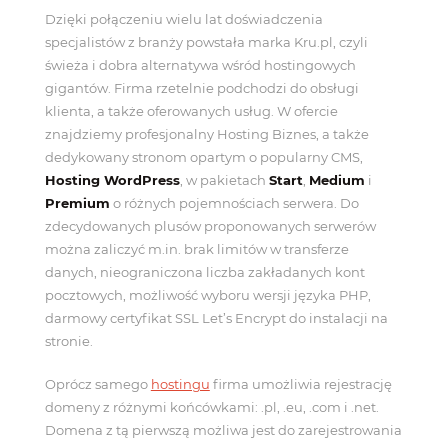
Dzięki połączeniu wielu lat doświadczenia
specjalistów z branży powstała marka Kru.pl, czyli
świeża i dobra alternatywa wśród hostingowych
gigantów. Firma rzetelnie podchodzi do obsługi
klienta, a także oferowanych usług. W ofercie
znajdziemy profesjonalny Hosting Biznes, a także
dedykowany stronom opartym o popularny CMS,
Hosting WordPress
, w pakietach
Start
,
Medium
i
Premium
o różnych pojemnościach serwera. Do
zdecydowanych plusów proponowanych serwerów
można zaliczyć m.in. brak limitów w transferze
danych, nieograniczona liczba zakładanych kont
pocztowych, możliwość wyboru wersji języka PHP,
darmowy certyfikat SSL Let’s Encrypt do instalacji na
stronie.
Oprócz samego
hostingu
firma umożliwia rejestrację
domeny z różnymi końcówkami: .pl, .eu, .com i .net.
Domena z tą pierwszą możliwa jest do zarejestrowania