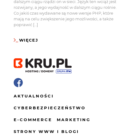
dalszym ciągu rządzi on w sieci. Język ten wciąż jest
rozwijany, a jego wydajność w dalszym ciągu rośnie.
Co jakiś czas wydawane są nowe wersje PHP, które
mają na celu zwiększenie jego możliwości, a także
poprawić […]
WIĘCEJ
AKTUALNOŚCI
CYBERBEZPIECZEŃSTWO
E-COMMERCE
MARKETING
STRONY WWW I BLOGI