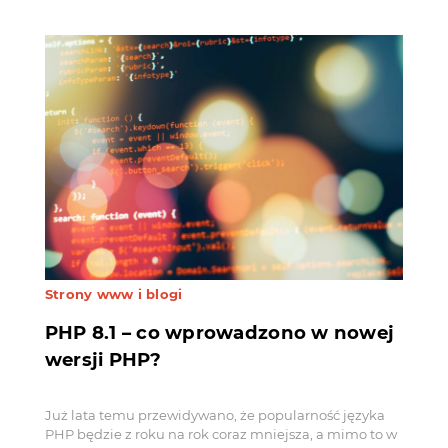
Strony www i blogi
PHP 8.1 – co wprowadzono w nowej
wersji PHP?
Już lata temu przewidywano, że popularność języka
PHP będzie z roku na rok coraz mniejsza, a mimo to w