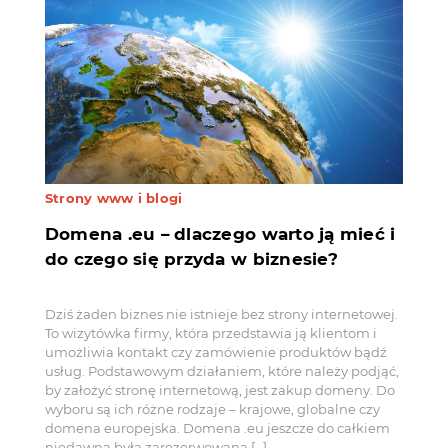
Strony www i blogi
Domena .eu – dlaczego warto ją mieć i
do czego się przyda w biznesie?
Dziś żaden biznes nie istnieje bez strony internetowej.
To wizytówka firmy, która przedstawia ją klientom i
umożliwia kontakt czy zamówienie produktów bądź
usług. Podstawowym działaniem, które należy podjąć,
by założyć stronę internetową, jest zakup domeny. Do
wyboru są ich różne rodzaje – krajowe, globalne czy
domena europejska. Domena .eu jeszcze do całkiem
niedawna była zarezerwowana […]