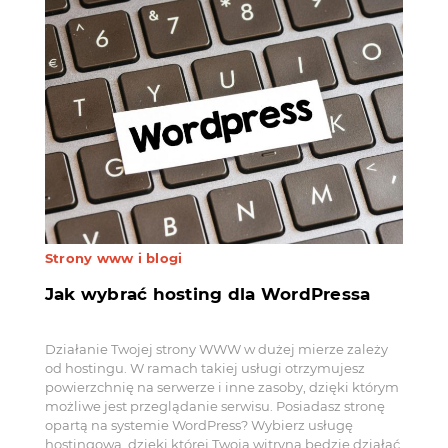
Strony www i blogi
Jak wybrać hosting dla WordPressa
Działanie Twojej strony WWW w dużej mierze zależy
od hostingu. W ramach takiej usługi otrzymujesz
powierzchnię na serwerze i inne zasoby, dzięki którym
możliwe jest przeglądanie serwisu. Posiadasz stronę
opartą na systemie WordPress? Wybierz usługę
hostingową, dzięki której Twoja witryna będzie działać