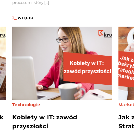
procesem, który […]
WIĘCEJ
Technologie
Marke
ak
Kobiety w IT: zawód
Jak 
przyszłości
Stra