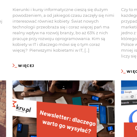
Kierunki i kursy informatyczne cieszą się dużym
Czy to 
powodzeniem, a od jakiegoś czasu zaczęły się nimi
każdego
ej
interesować również kobiety. Świat nowych
przypad
technologii przeobraża się i coraz więcej pań ma
marketi
realny wpływ na rozwój branży, bo aż 63% z nich
jedno z
pracuje przy rozwoju oprogramowania. Kim są
którego
kobiety w IT i dlaczego mówi się o tym coraz
Polsce 
więcej? Pierwszymi kobietami w IT, […]
mniej i
liczy si
WIĘCEJ
WIĘ