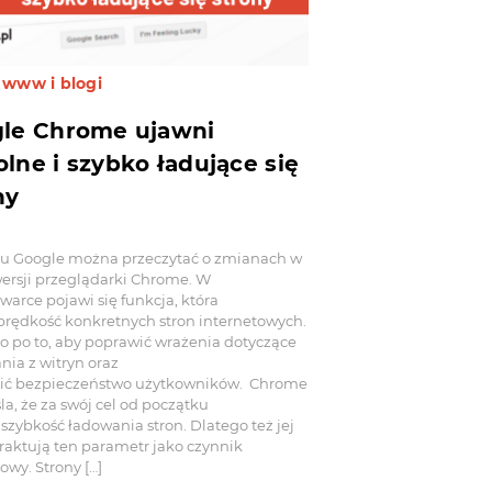
 www i blogi
le Chrome ujawni
lne i szybko ładujące się
ny
u Google można przeczytać o zmianach w
ersji przeglądarki Chrome. W
warce pojawi się funkcja, która
prędkość konkretnych stron internetowych.
o po to, aby poprawić wrażenia dotyczące
nia z witryn oraz
ić bezpieczeństwo użytkowników. Chrome
la, że za swój cel od początku
 szybkość ładowania stron. Dlatego też jej
traktują ten parametr jako czynnik
owy. Strony […]