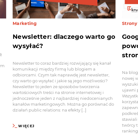
Marketing
Strony
Newsletter: dlaczego warto go
Goog
wysyłać?
powo
stro
ą
Newsletter to coraz bardziej rozwijający się kanał
zym
komunikacji między firmą lub blogiem a
Na blog
odbiorcami. Czym tak naprawdę jest newsletter,
nowej w
czy warto go wysyłać i jakie są jego możliwości?
wyszuki
Newsletter to jeden ze sposobów tworzenia
ujawni 
wartościowych treści na stronie internetowej i
Wszystk
jednocześnie jeden z najbardziej niedocenianych
korzysta
kanałów marketingowych. Można go porównać do
zapewn
działań public relations: na efekty […]
podkreś
stawiali
twórcy 
WIĘCEJ
ranking