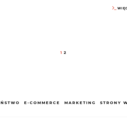
WIĘ
Stronicowanie
1
2
wpisów
EŃSTWO
E-COMMERCE
MARKETING
STRONY 