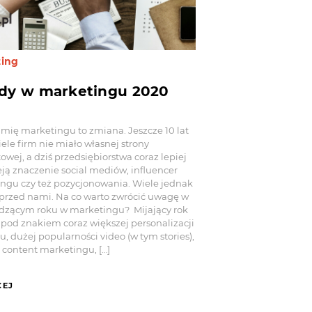
ting
dy w marketingu 2020
imię marketingu to zmiana. Jeszcze 10 lat
ele firm nie miało własnej strony
owej, a dziś przedsiębiorstwa coraz lepiej
ją znaczenie social mediów, influencer
ngu czy też pozycjonowania. Wiele jednak
 przed nami. Na co warto zwrócić uwagę w
zącym roku w marketingu? Mijający rok
 pod znakiem coraz większej personalizacji
, dużej popularności video (w tym stories),
content marketingu, […]
CEJ