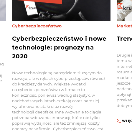
Cyberbezpieczeństwo
Marke
Cyberbezpieczeństwo i nowe
Tren
technologie: prognozy na
2020
Drugie 
temu wi
ug
internet
rozumie
Nowe technologie są narzędziem służącym do
ej
marketi
rozwoju, ale w rękach cyberprzestępców również
sz
jeszcze
do kradzieży danych. Większe wydatki
nadchod
na cyberbezpieczeństwo w firmach to
upłynął
konieczność, ponieważ według statystyk, w
przekazu
nadchodzących latach czekają coraz bardziej
dobrym 
wyrafinowane ataki oraz rozwój
technologii deepfake. Inne wyzwanie to ciągła
potrzeba wdrażania innowacji, które nie tylko
WIĘ
poprawią wydajność, ale też zmniejszą koszty
operacyjne w firmie. Cyberbezpieczeństwo jest