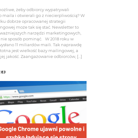
możliwe, żeby odbiorcy wypatrywali
 maila i otwierali go z niecierpliwością? W
ku dobrze opracowanej strategii
ngowej może tak się stać. Newsletter to
 ważniejszych narzędzi marketingowych,
 nie sposób pominąć. W 2018 roku w
wysłano 11 miliardów maili. Tak naprawdę
stotna jest wielkość bazy mailingowej, a
ę jej jakość. Zaangażowanie odbiorców, […]
CEJ