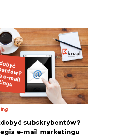
ting
zdobyć subskrybentów?
tegia e-mail marketingu