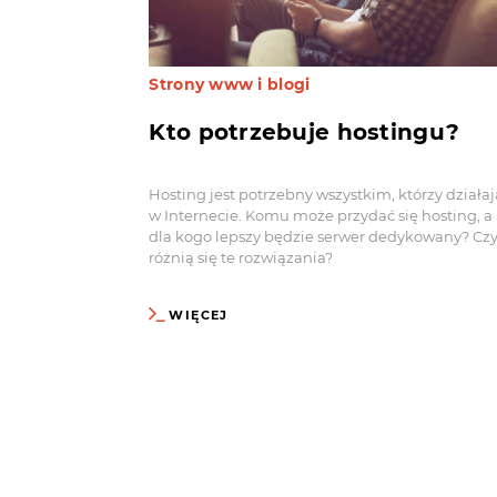
Strony www i blogi
Kto potrzebuje hostingu?
Hosting jest potrzebny wszystkim, którzy działaj
w Internecie. Komu może przydać się hosting, a
dla kogo lepszy będzie serwer dedykowany? C
różnią się te rozwiązania?
WIĘCEJ