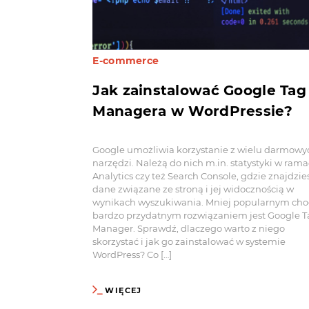
E-commerce
Jak zainstalować Google Tag
Managera w WordPressie?
Google umożliwia korzystanie z wielu darmowy
narzędzi. Należą do nich m.in. statystyki w ram
Analytics czy też Search Console, gdzie znajdzie
dane związane ze stroną i jej widocznością w
wynikach wyszukiwania. Mniej popularnym cho
bardzo przydatnym rozwiązaniem jest Google 
Manager. Sprawdź, dlaczego warto z niego
skorzystać i jak go zainstalować w systemie
WordPress? Co […]
WIĘCEJ