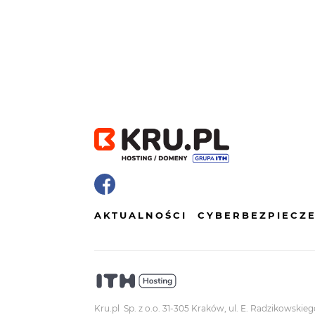
AKTUALNOŚCI
CYBERBEZPIECZ
Kru.pl Sp. z o.o. 31-305 Kraków, ul. E. Radzikowskieg