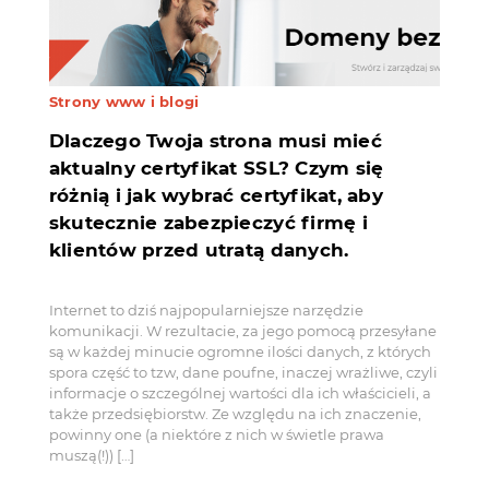
Strony www i blogi
Dlaczego Twoja strona musi mieć
aktualny certyfikat SSL? Czym się
różnią i jak wybrać certyfikat, aby
skutecznie zabezpieczyć firmę i
klientów przed utratą danych.
Internet to dziś najpopularniejsze narzędzie
komunikacji. W rezultacie, za jego pomocą przesyłane
są w każdej minucie ogromne ilości danych, z których
spora część to tzw, dane poufne, inaczej wrażliwe, czyli
informacje o szczególnej wartości dla ich właścicieli, a
także przedsiębiorstw. Ze względu na ich znaczenie,
powinny one (a niektóre z nich w świetle prawa
muszą(!)) […]